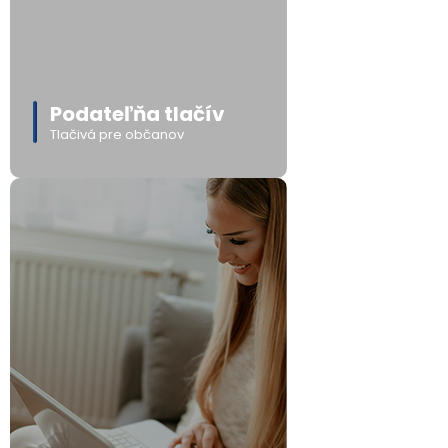
Podateľňa tlačív
Tlačivá pre občanov