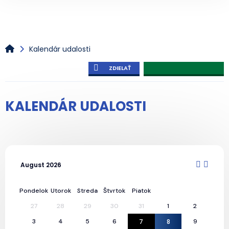
Kalendár udalosti
ZDIELAŤ
KALENDÁR UDALOSTI
August 2026
Pondelok
Utorok
Streda
Štvrtok
Piatok
27
28
29
30
31
1
2
3
4
5
6
7
8
9